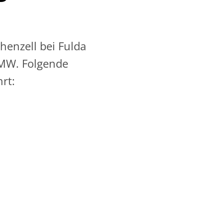
enzell bei Fulda
2 MW. Folgende
rt: