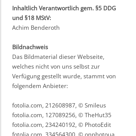
Inhaltlich Verantwortlich gem. §5 DDG
und §18 MStV:
Achim Benderoth
Bildnachweis
Das Bildmaterial dieser Webseite,
welches nicht von uns selbst zur
Verfügung gestellt wurde, stammt von
folgendem Anbieter:
fotolia.com, 212608987, © Smileus
fotolia.com, 127089256, © TheHut35
fotolia.com, 234240192, © PhotoEdit
fotolia.com, 334564300, © onphotoua