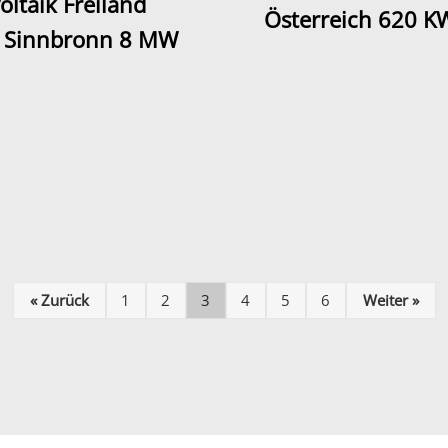
oltaik Freiland
Österreich 620 K
 Sinnbronn 8 MW
« Zurück
1
2
3
4
5
6
Weiter »