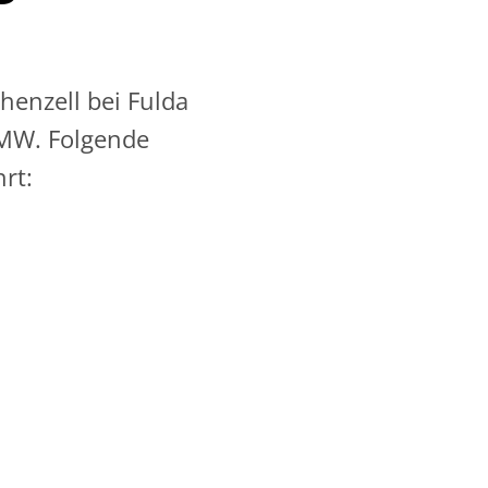
enzell bei Fulda
2 MW. Folgende
rt: