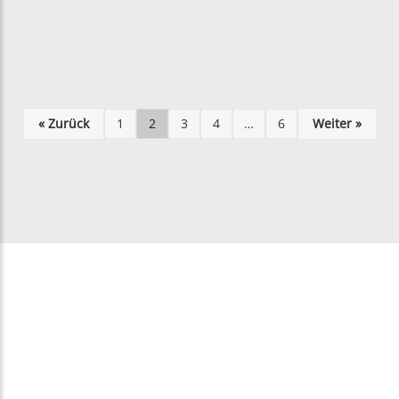
« Zurück
1
2
3
4
…
6
Weiter »