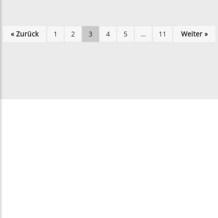
« Zurück
1
2
3
4
5
…
11
Weiter »