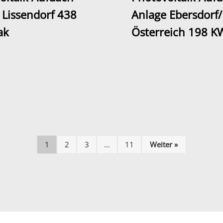
 Lissendorf 438
Anlage Ebersdorf/
ak
Österreich 198 K
1
2
3
…
11
Weiter »