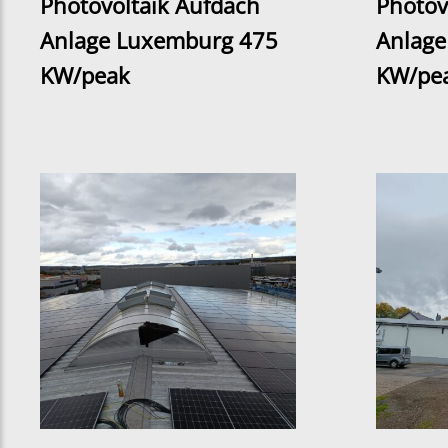
Photovoltaik Aufdach
Photov
Anlage Luxemburg 475
Anlage
KW/peak
KW/pe