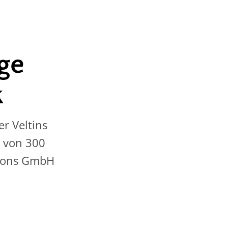
ge
k
r Veltins
g von 300
tions GmbH