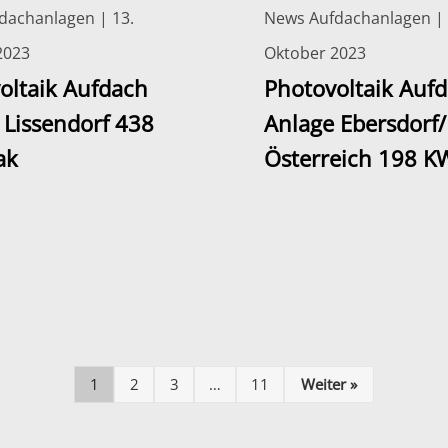
dachanlagen | 13.
News Aufdachanlagen | 
2023
Oktober 2023
oltaik Aufdach
Photovoltaik Auf
 Lissendorf 438
Anlage Ebersdorf/
ak
Österreich 198 K
1
2
3
…
11
Weiter »