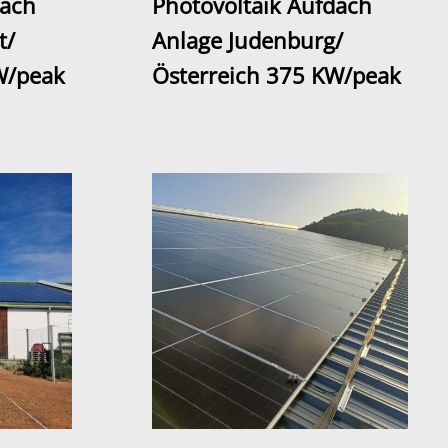
dach
Photovoltaik Aufdach
t/
Anlage Judenburg/
W/peak
Österreich 375 KW/peak