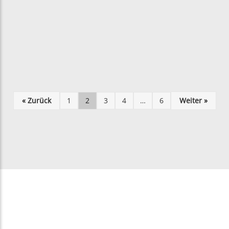
« Zurück
1
2
3
4
…
6
Weiter »