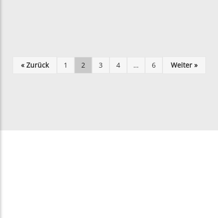
« Zurück
1
2
3
4
…
6
Weiter »