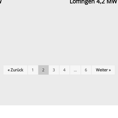
W
Löffingen 4,2 MW
« Zurück
1
2
3
4
…
6
Weiter »