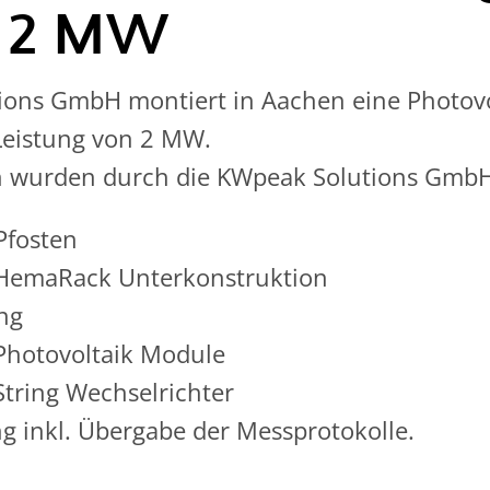
n 2 MW
ions GmbH montiert in Aachen eine Photovo
Leistung von 2 MW.
n wurden durch die KWpeak Solutions GmbH
fosten
HemaRack Unterkonstruktion
ng
Photovoltaik Module
tring Wechselrichter
g inkl. Übergabe der Messprotokolle.