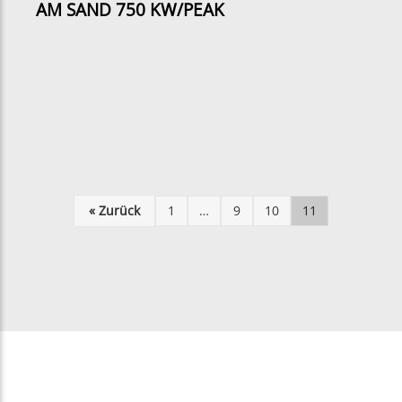
AM SAND 750 KW/PEAK
« Zurück
1
…
9
10
11