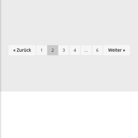
« Zurück
1
2
3
4
…
6
Weiter »