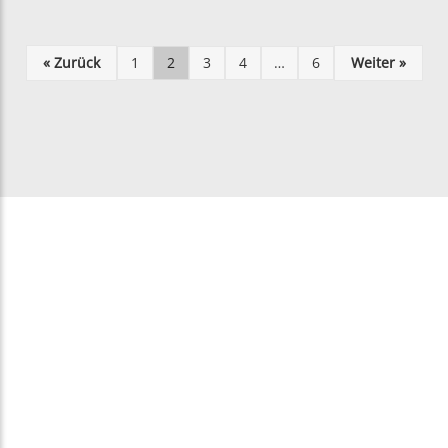
« Zurück
1
2
3
4
…
6
Weiter »