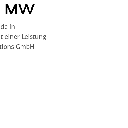
 3 MW
de in
t einer Leistung
utions GmbH