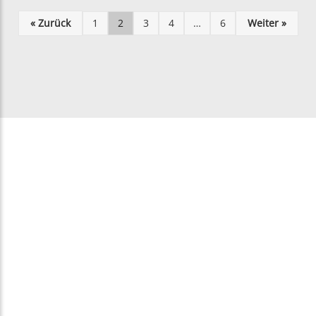
« Zurück
1
2
3
4
…
6
Weiter »
Photovoltaik
Photovoltaik