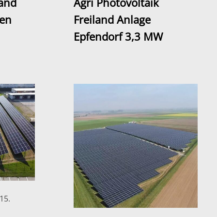
land
Agri Photovoltaik
len
Freiland Anlage
Epfendorf 3,3 MW
15.