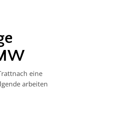
ge
2 MW
Trattnach eine
olgende arbeiten