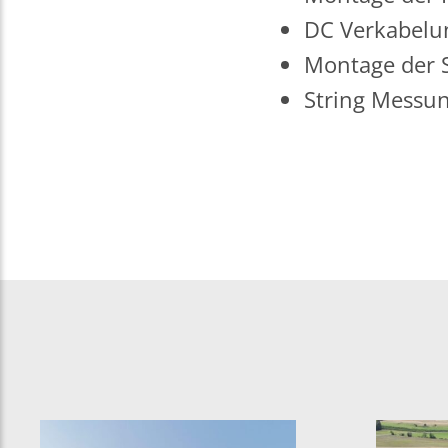
DC Verkabelu
Montage der S
String Messun