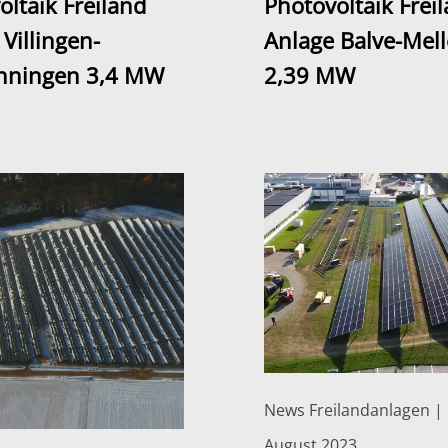
oltaik Freiland
Photovoltaik Frei
Villingen-
Anlage Balve-Mel
nningen 3,4 MW
2,39 MW
News Freilandanlagen | 
August 2023