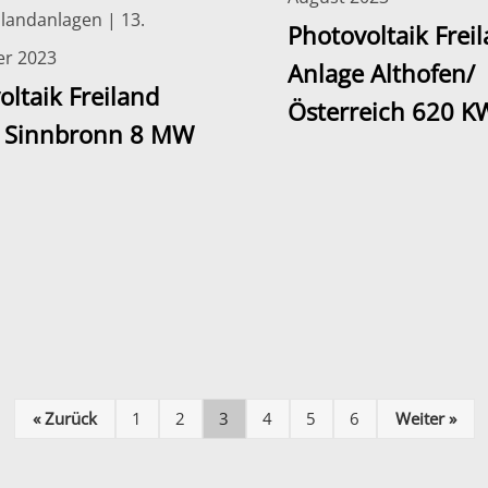
landanlagen | 13.
Photovoltaik Frei
r 2023
Anlage Althofen/
oltaik Freiland
Österreich 620 K
 Sinnbronn 8 MW
« Zurück
1
2
3
4
5
6
Weiter »