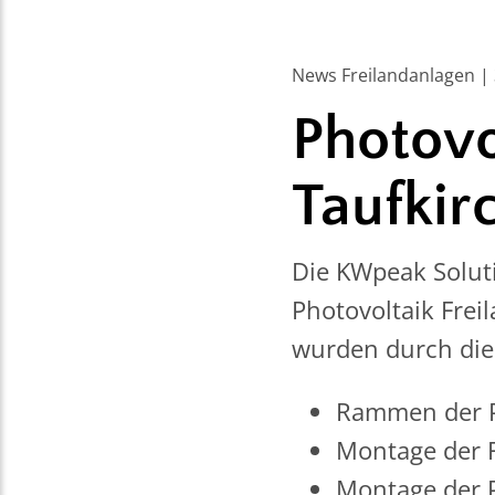
News Freilandanlagen |
Photovo
Taufki
Die KWpeak Solut
Photovoltaik Frei
wurden durch die
Rammen der P
Montage der 
Montage der 