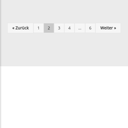
« Zurück
1
2
3
4
…
6
Weiter »