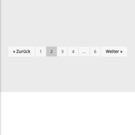
« Zurück
1
2
3
4
…
6
Weiter »