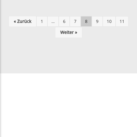
« Zurück
1
…
6
7
8
9
10
11
Weiter »