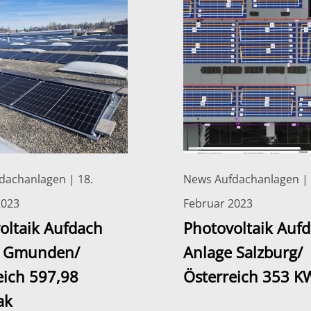
dachanlagen | 18.
News Aufdachanlagen | 
2023
Februar 2023
oltaik Aufdach
Photovoltaik Auf
e Gmunden/
Anlage Salzburg/
eich 597,98
Österreich 353 K
ak