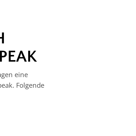
H
PEAK
agen eine
peak. Folgende