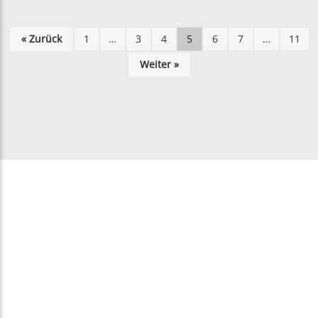
« Zurück
1
…
3
4
5
6
7
…
11
Weiter »