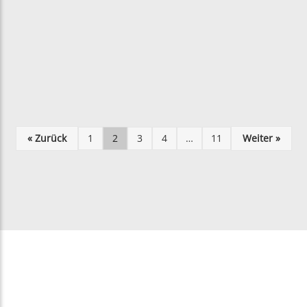
« Zurück
1
2
3
4
…
11
Weiter »