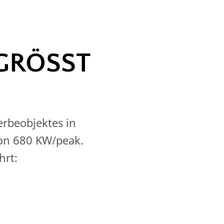
GRÖSST
rbeobjektes in
von 680 KW/peak.
hrt: